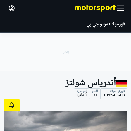
فورمولا 1
موتو جي بي
أندرياس شولتز
تاريخ الميلاد
العمر
الجنسية
1955-03-03
71
ألمانيا