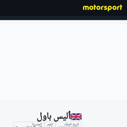
فورمولا 1
أليس باول
تاريخ الميلاد
العمر
الجنسية