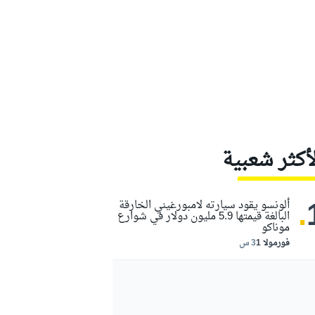
لأكثر شعبية
.
ألونسو يقود سيارته لامبورغيني الخارقة
البالغة قيمتها 5.9 مليون دولار في شوارع
موناكو
فورمولا 1
3 س