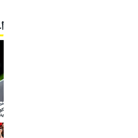
أ
فور
يت