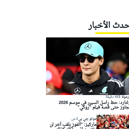
حدث الأخبار
مولا 1
48 دقيقة
كولتارد: حظ راسل السيئ في موسم 2026
جاوز حتى قصة فيلم "روكي"
موتو جي بي
2 س
ماركيز: "الفوز بلقب آخر لن