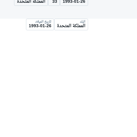
1993-01-26
33
المملكة المتحدة
موتو جي بي
البلد
تاريخ الميلاد
المملكة المتحدة
1993-01-26
فورمولا إي