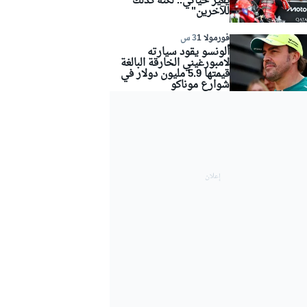
يغيّر حياتي.. لكنّه كذلك
للآخرين"
فورمولا 1
3 س
ألونسو يقود سيارته
لامبورغيني الخارقة البالغة
قيمتها 5.9 مليون دولار في
شوارع موناكو