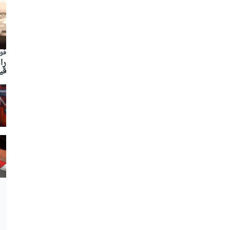
فور
را
قي