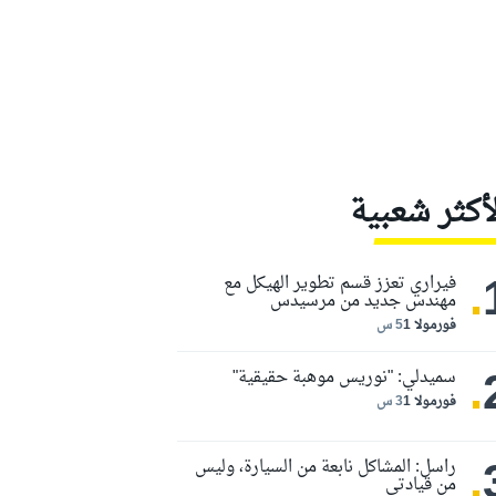
لأكثر شعبية
.
فيراري تعزز قسم تطوير الهيكل مع
مهندس جديد من مرسيدس
فورمولا 1
5 س
.
سميدلي: "نوريس موهبة حقيقية"
فورمولا 1
3 س
.
راسل: المشاكل نابعة من السيارة، وليس
من قيادتي