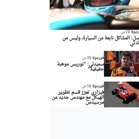
مولا 1
2 س
سل: المشاكل نابعة من السيارة، وليس من
ادتي
فورمولا 1
3 س
سميدلي: "نوريس موهبة
حقيقية"
فورمولا 1
5 س
فيراري تعزز قسم تطوير
الهيكل مع مهندس جديد من
مرسيدس