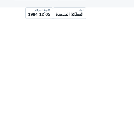
موتو جي بي
البلد
تاريخ الميلاد
المملكة المتحدة
1984-12-05
فورمولا إي