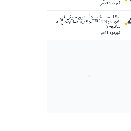
فورمولا 1
2 س
.
لماذا يُعد مشروع أستون مارتن في
الفورمولا 1 أكثر جاذبية مما توحي به
نتائجه؟
فورمولا 1
9 س