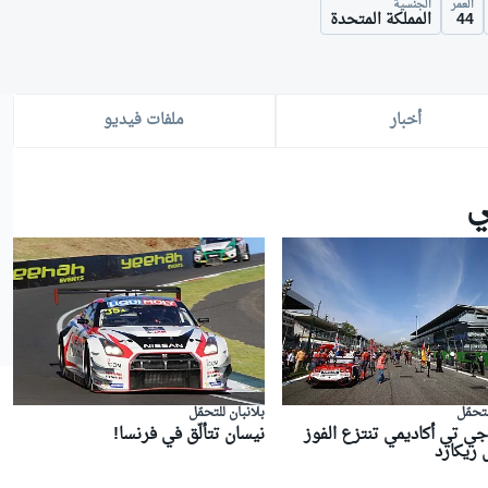
العمر
الجنسية
44
المملكة المتحدة
أخبار
ملفات فيديو
ي
لتحمّل
بلانبان للتحمّل
ي تي أكاديمي تنتزع الفوز
نيسان تتألّق في فرنسا!
 ريكارد