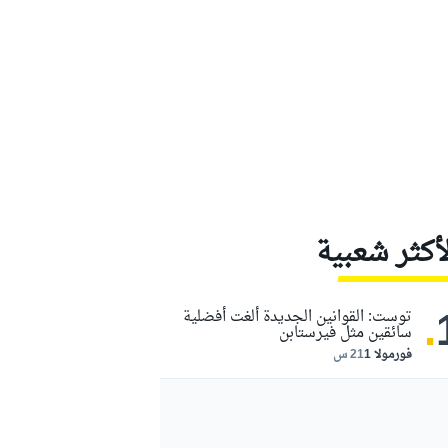
لأكثر شعبية
.
توست: القوانين الجديدة ألغت أفضلية
سائقين مثل فيرستابن
فورمولا 1
21 س