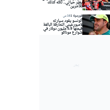
يغيّر حياتي.. لكنّه كذلك
للآخرين"
فورمولا 1
16 س
ألونسو يقود سيارته
لامبورغيني الخارقة البالغة
قيمتها 5.9 مليون دولار في
شوارع موناكو