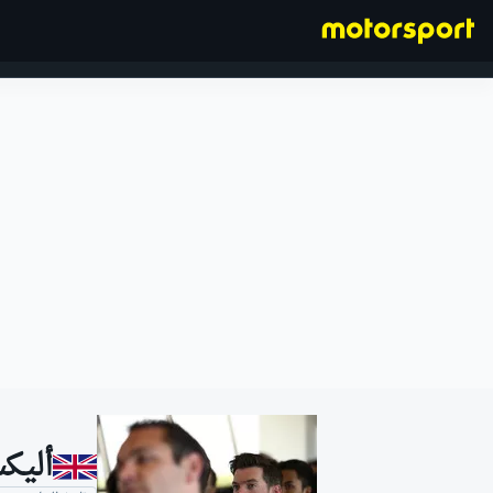
فورمولا 1
أليك