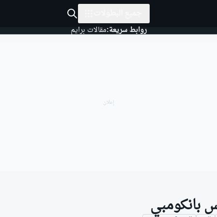
جميع البطولات
روابط سريعة:
مقالات برايم
س بانكومبي