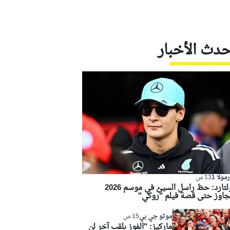
حدث الأخبار
مولا 1
13 س
كولتارد: حظ راسل السيئ في موسم 2026
جاوز حتى قصة فيلم "روكي"
موتو جي بي
15 س
ماركيز: "الفوز بلقب آخر لن