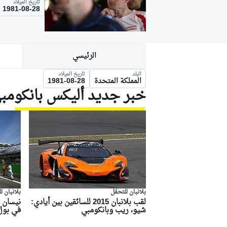
تاريخ الميلاد
موتو جي بي
1981-08-28
الرئيسي
البلد
تاريخ الميلاد
المملكة المتحدة
1981-08-28
خبر جديد أليكس بانكومب
فورمولا إي
بلانبان للتحمّل
بلانبان ل
لقب بلانبان 2015 للسائقين بين أيادي:
نيسان ج
شيو، ريب وبانكومبي
في بول