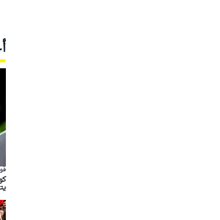
أ
فور
يت