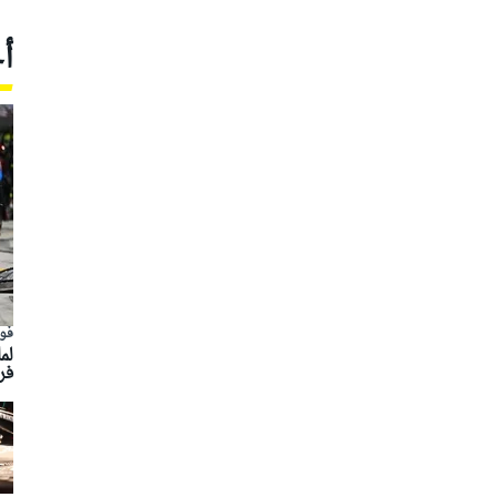
أ
فور
لم
فرق ا