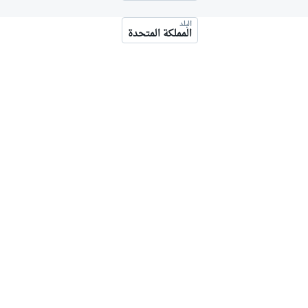
موتو جي بي
البلد
المملكة المتحدة
فورمولا إي