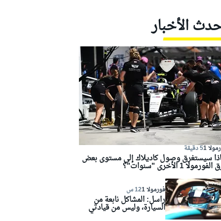
حدث الأخبار
مولا 1
5 دقيقة
اذا سيستغرق وصول كاديلاك إلى مستوى بعض
لفورمولا 1 الأخرى "سنوات"؟
فورمولا 1
12 س
راسل: المشاكل نابعة من
السيارة، وليس من قيادتي