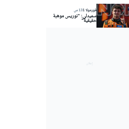
فورمولا 1
13 س
سميدلي: "نوريس موهبة
حقيقية"