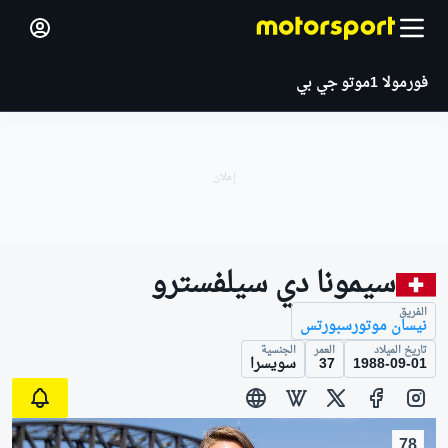
فورمولا 1
موتو جي بي
سيمونا دي سيلفسترو
الفريق
نيسان موتورسبورتس
تاريخ الميلاد
العمر
الجنسية
1988-09-01
37
سويسرا
78