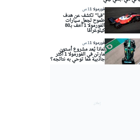
فورمولا 1
1 س
"فيا" تكشف عن هدف
طموح لجعل سيارات
الفورمولا 1 أخف بـ80
كيلوغرامًا
فورمولا 1
1 س
لماذا يُعد مشروع أستون
مارتن في الفورمولا 1 أكثر
جاذبية مما توحي به نتائجه؟