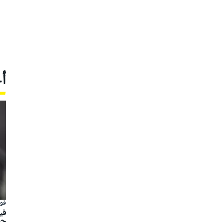
أ
فور
في
حي