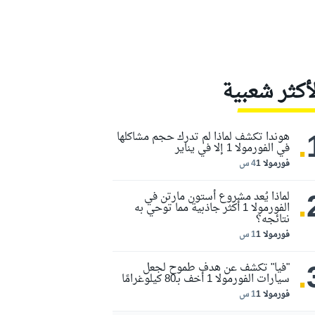
لأكثر شعبية
.
هوندا تكشف لماذا لم تدرك حجم مشاكلها
في الفورمولا 1 إلا في يناير
فورمولا 1
4 س
.
لماذا يُعد مشروع أستون مارتن في
الفورمولا 1 أكثر جاذبية مما توحي به
نتائجه؟
فورمولا 1
1 س
.
"فيا" تكشف عن هدف طموح لجعل
سيارات الفورمولا 1 أخف بـ80 كيلوغرامًا
فورمولا 1
1 س