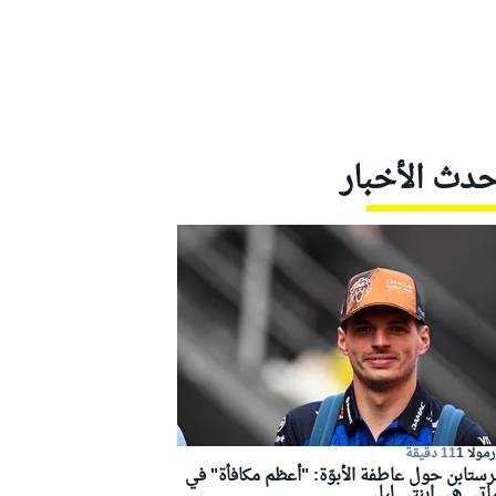
حدث الأخبار
مولا 1
11 دقيقة
رستابن حول عاطفة الأبوّة: "أعظم مكافأة" في
اتي هي ابنتي ليلي