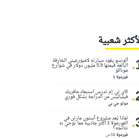
لأكثر شعبية
.
ألونسو يقود سيارته لامبورغيني الخارقة
البالغة قيمتها 5.9 مليون دولار في شوارع
موناكو
فورمولا 1
.
كاي تي إم تدرس استبعاد مافريك
فينياليس من الدراجة بشكل فوري
موتو جي بي
.
لماذا يُعد مشروع أستون مارتن في
الفورمولا 1 أكثر جاذبية مما توحي به
نتائجه؟
فورمولا 1
5 س