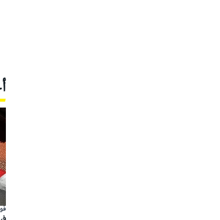
أ
فور
في