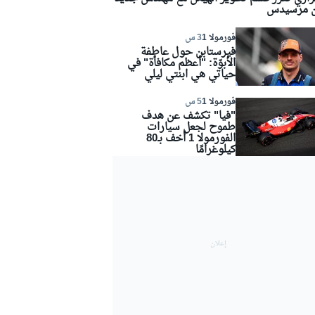
 مرسيدس
فورمولا 1
3 س
فيرستابن حول عاطفة
الأبوّة: "أعظم مكافأة" في
حياتي هي ابنتي ليلي
فورمولا 1
5 س
"فيا" تكشف عن هدف
طموح لجعل سيارات
الفورمولا 1 أخف بـ80
كيلوغرامًا