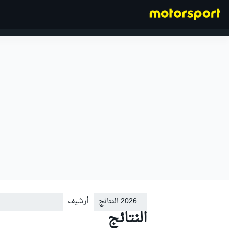
فورمولا 1
2026 النتائج
أرشيف
النتائج
2015